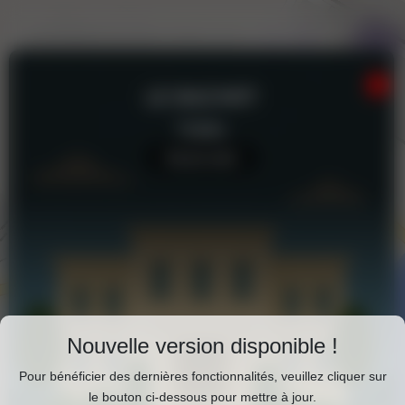
LE BAZ'ART
Théâtre
Aucun avis
Téléchargez Pixxle Places
Nouvelle version disponible !
Profitez d'une expérience plus fluide et plus
Pour bénéficier des dernières fonctionnalités, veuillez cliquer sur
complète en utilisant l'application mobile Pixxle
le bouton ci-dessous pour mettre à jour.
Le Baz'Art