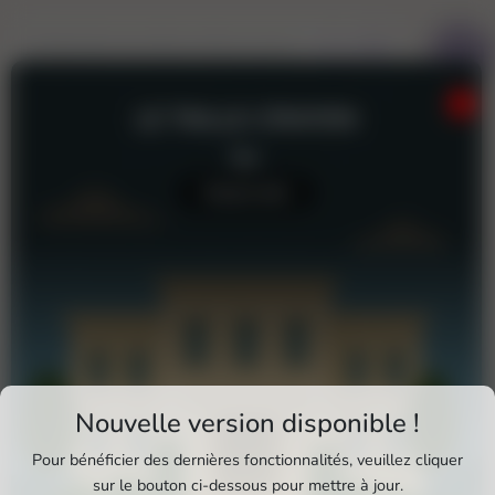
Charles Perrault
LE TAILLE-CRAYON
Bar
Aucun avis
Téléchargez Pixxle Places
Nouvelle version disponible !
Profitez d'une expérience plus fluide et plus
Pour bénéficier des dernières fonctionnalités, veuillez cliquer
complète en utilisant l'application mobile Pixxle
sur le bouton ci-dessous pour mettre à jour.
Le Taille-Crayon