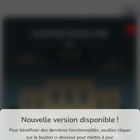
SAUVAGE SOCIAL PUB
Bar
Aucun avis
Téléchargez Pixxle Places
Esquirol
Nouvelle version disponible !
Esquirol
Esquirol
Esquirol
Esquirol
Profitez d'une expérience plus fluide et plus
Pour bénéficier des dernières fonctionnalités, veuillez cliquer
complète en utilisant l'application mobile Pixxle
sur le bouton ci-dessous pour mettre à jour.