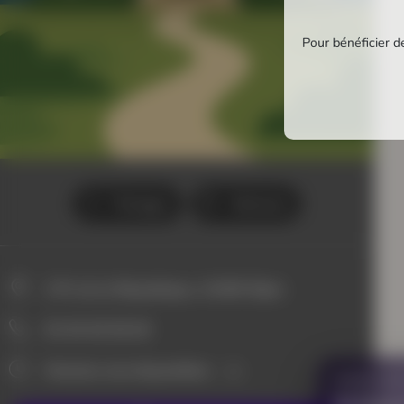
Pour bénéficier de
Partager
Itinéraire
2 Pl. de la République, 21000 Dijon
03 45 49 38 28
Horaires non disponibles
VOUS AVE