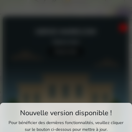
HERVE-MARIE.COM
Galerie d'art
Aucun avis
Téléchargez Pixxle Places
Nouvelle version disponible !
Profitez d'une expérience plus fluide et plus
Pour bénéficier des dernières fonctionnalités, veuillez cliquer
complète en utilisant l'application mobile Pixxle
sur le bouton ci-dessous pour mettre à jour.
herve-marie.com