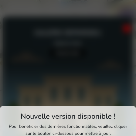
GALERIE DEPARDIEU
Galerie d'art
Aucun avis
Téléchargez Pixxle Places
Nouvelle version disponible !
Profitez d'une expérience plus fluide et plus
Pour bénéficier des dernières fonctionnalités, veuillez cliquer
complète en utilisant l'application mobile Pixxle
sur le bouton ci-dessous pour mettre à jour.
Galerie Depardieu