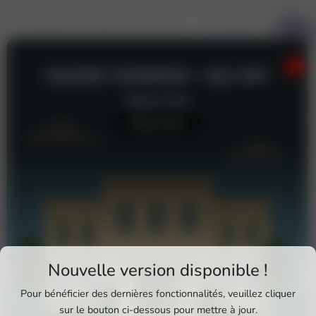
SOLÈNE VIGNERON - SOL'ART
Galerie d'art
Aucun avis
Téléchargez Pixxle Places
Nouvelle version disponible !
Profitez d'une expérience plus fluide et plus
Pour bénéficier des dernières fonctionnalités, veuillez cliquer
complète en utilisant l'application mobile Pixxle
sur le bouton ci-dessous pour mettre à jour.