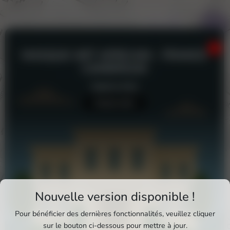
MASQUE ART AFRICAIN - FRANCE
CAMEROUN
Galerie d'art
Aucun avis
Téléchargez Pixxle Places
Nouvelle version disponible !
Profitez d'une expérience plus fluide et plus
Pour bénéficier des dernières fonctionnalités, veuillez cliquer
complète en utilisant l'application mobile Pixxle
sur le bouton ci-dessous pour mettre à jour.
Masque Art Africain - France