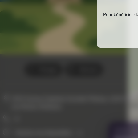
Pour bénéficier de
Partager
Itinéraire
1574 Avenue Capitaine Corvette P Brutus, 13170
ERE
Les Pennes-Mirabeau
0
VOUS AVE
Horaires non disponibles