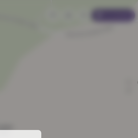
Se connecter
as'Rod
héâtre