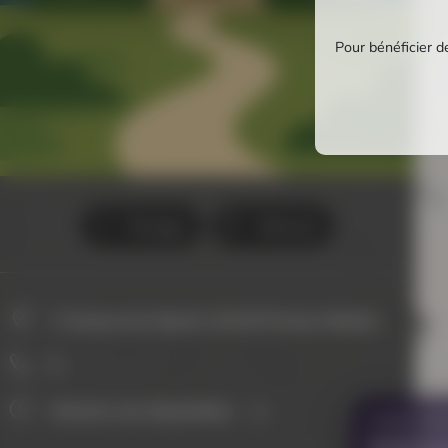
Pour bénéficier de
Partager
Itinéraire
7 Avenue des Sports, 01210 Ferney-Voltaire
0
Horaires non disponibles
VOUS AVE