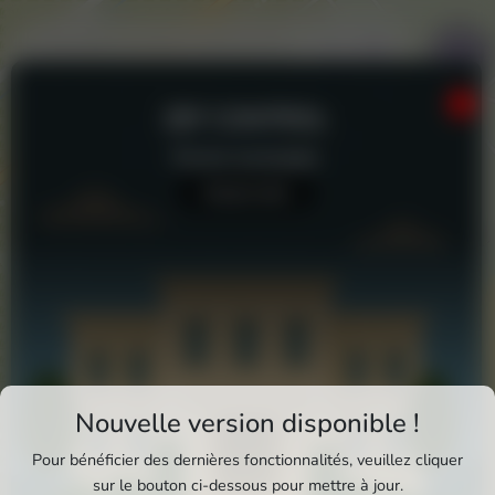
ZEF CONTROL
Piscine municipale
Aucun avis
Aquajet
Plage
Téléchargez Pixxle Places
Nouvelle version disponible !
Profitez d'une expérience plus fluide et plus
Pour bénéficier des dernières fonctionnalités, veuillez cliquer
complète en utilisant l'application mobile Pixxle
sur le bouton ci-dessous pour mettre à jour.
Zef Control