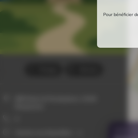
Pour bénéficier de
Partager
Itinéraire
688 Route de Previnquieres, 12240
Rieupeyroux
0
VOUS AVE
Horaires non disponibles