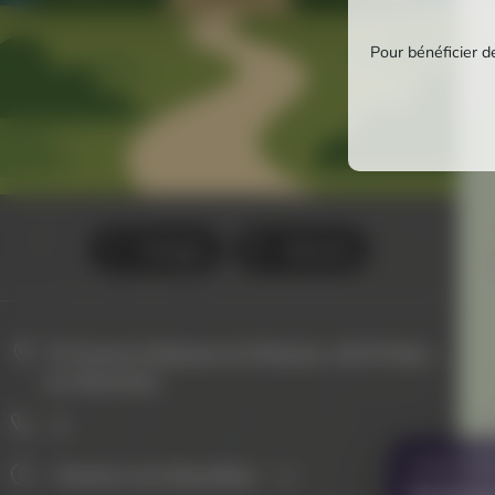
Pour bénéficier de
Partager
Itinéraire
70 Avenue Guillaume de Plaisians, 26170 Buis-
les-Baronnies
0
VOUS AVE
Horaires non disponibles