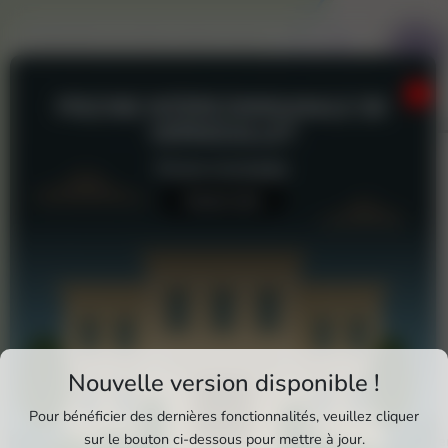
PISCINE INTERCOMMUNALE DE
VERNOUILLET
Piscine municipale
Aucun avis
Téléchargez Pixxle Places
Nouvelle version disponible !
Profitez d'une expérience plus fluide et plus
Pour bénéficier des dernières fonctionnalités, veuillez cliquer
complète en utilisant l'application mobile Pixxle
sur le bouton ci-dessous pour mettre à jour.
Piscine Intercommunale de Ver