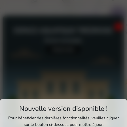
ESPACE AQUATIQUE TRÉZIROISE
Piscine municipale
Aucun avis
Téléchargez Pixxle Places
Nouvelle version disponible !
Profitez d'une expérience plus fluide et plus
Pour bénéficier des dernières fonctionnalités, veuillez cliquer
complète en utilisant l'application mobile Pixxle
sur le bouton ci-dessous pour mettre à jour.
Espace aquatique Tréziroise