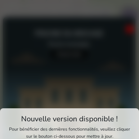
PISCINE DU BOCAGE
Piscine municipale
Aucun avis
Téléchargez Pixxle Places
Nouvelle version disponible !
Profitez d'une expérience plus fluide et plus
Pour bénéficier des dernières fonctionnalités, veuillez cliquer
complète en utilisant l'application mobile Pixxle
sur le bouton ci-dessous pour mettre à jour.
Piscine du bocage