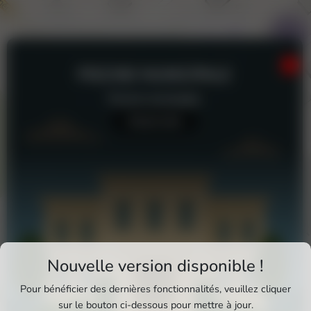
PISCINE MUNICIPALE
Piscine municipale
Aucun avis
Téléchargez Pixxle Places
Nouvelle version disponible !
Profitez d'une expérience plus fluide et plus
Pour bénéficier des dernières fonctionnalités, veuillez cliquer
complète en utilisant l'application mobile Pixxle
sur le bouton ci-dessous pour mettre à jour.
Piscine Municipale