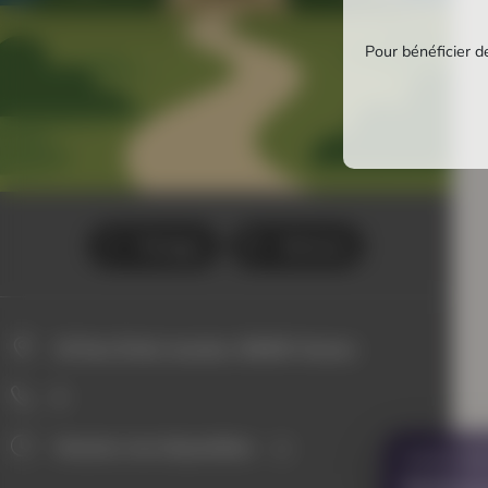
Pour bénéficier de
Kermesquel
Partager
Itinéraire
20 Rue Émile Jourdan, 56000 Vannes
0
Horaires non disponibles
VOUS AVE