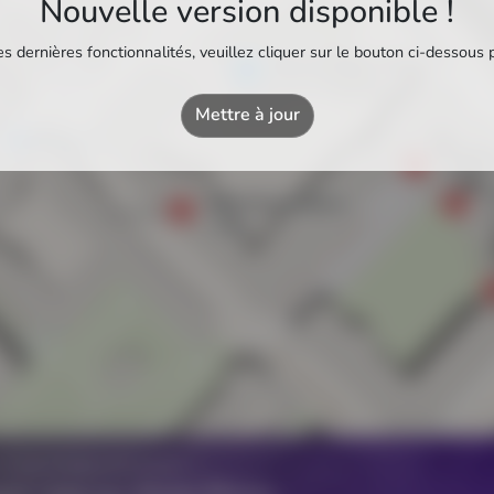
Nouvelle version disponible !
s dernières fonctionnalités, veuillez cliquer sur le bouton ci-dessous 
Bassin-école Vitruve
Piscine municipale
Mettre à jour
Théâtr
Théâtre
T
MPAA/Saint-Blaise
T
Théâtre
Z UN ÉTABLISSEMENT ?