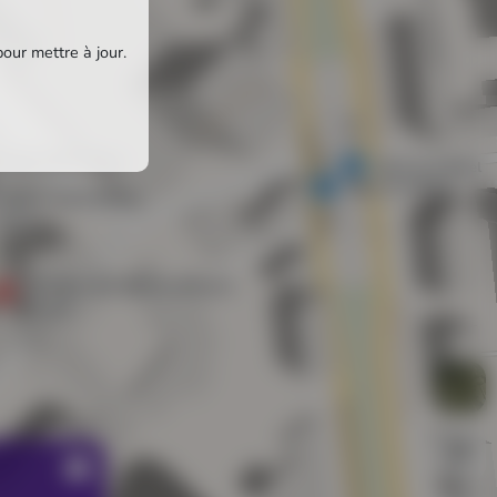
pour mettre à jour.
e aux Mains Nues
Marie de Miribel
Marie de Miribel
héâtre Saint-Blaise
héâtre
Théâtre des Quarts-d'Heure
Théâtre