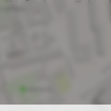
 Antoine Blondin
Square des Grès