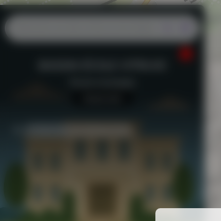
Square
BASSIN-ÉCOLE VITRUVE
Jardinet de l'église Saint-Germain de Charonne
Piscine municipale
Aucun avis
Église Saint-Germain de Charonne