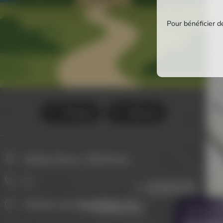
Pour bénéficier de
Partager
Itinéraire
66 Rue Vitruve, 75020 Paris
0
Albert Marquet
Horaires non disponibles
Albert Marquet
VOUS AVE