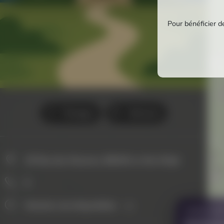
Pour bénéficier de
Partager
Itinéraire
25 Rue des Oeuvres, 88340 Le Val-d'Ajol
0
Horaires non disponibles
VOUS AVE