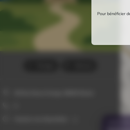
Pour bénéficier de
Partager
Itinéraire
69 Rue Neuve Grange, 88000 Épinal
0
Horaires non disponibles
VOUS AVE