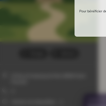
Pour bénéficier de
Partager
Itinéraire
22 Rue du Faubourg du Pont, 89600 Saint-
Florentin
0
VOUS AVE
Horaires non disponibles