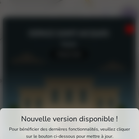
ESPACE SAINT-JACQUES
Musée
Aucun avis
Téléchargez Pixxle Places
Nouvelle version disponible !
Profitez d'une expérience plus fluide et plus
Pour bénéficier des dernières fonctionnalités, veuillez cliquer
complète en utilisant l'application mobile Pixxle
sur le bouton ci-dessous pour mettre à jour.
Espace Saint-Jacques