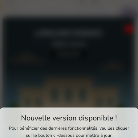
LAPALISSE ESSENCE
Station-service
Aucun avis
Téléchargez Pixxle Places
Nouvelle version disponible !
Profitez d'une expérience plus fluide et plus
Pour bénéficier des dernières fonctionnalités, veuillez cliquer
complète en utilisant l'application mobile Pixxle
sur le bouton ci-dessous pour mettre à jour.
Lapalisse Essence