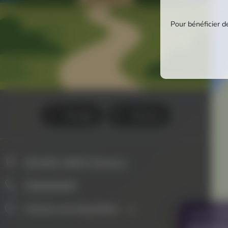
Pour bénéficier de
Partager
Itinéraire
RD 6202, 06670 Colomars
0000000000
Horaires non disponibles
VOUS AVE