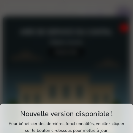
AIRE DE SERVICE DU CANTAL
Station-service
Aucun avis
Téléchargez Pixxle Places
Nouvelle version disponible !
Profitez d'une expérience plus fluide et plus
Pour bénéficier des dernières fonctionnalités, veuillez cliquer
complète en utilisant l'application mobile Pixxle
sur le bouton ci-dessous pour mettre à jour.
Aire de service du Cantal