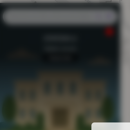
STATION U
Station-service
Aucun avis