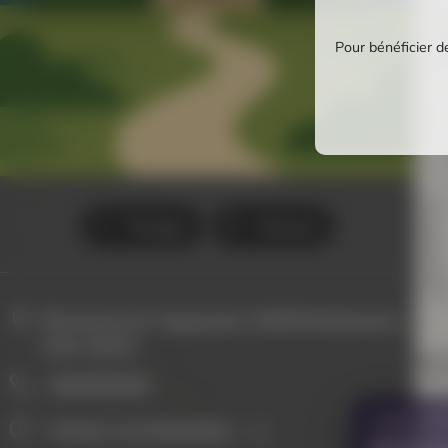
Pour bénéficier de
Partager
Itinéraire
58 Avenue de l Augoumois, 16190 Montmoreau-
saint-cybard
0000000000
VOUS AVE
Horaires non disponibles