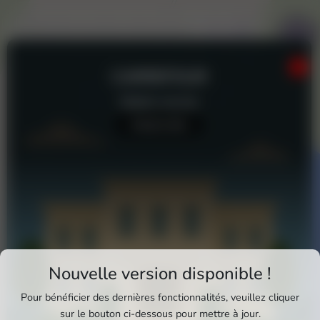
CARREFOUR
Station-service
Aucun avis
Téléchargez Pixxle Places
Nouvelle version disponible !
Profitez d'une expérience plus fluide et plus
Pour bénéficier des dernières fonctionnalités, veuillez cliquer
complète en utilisant l'application mobile Pixxle
sur le bouton ci-dessous pour mettre à jour.
Carrefour