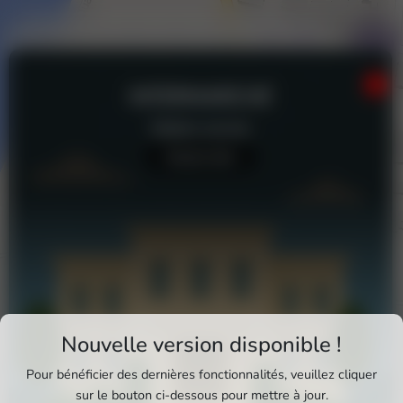
INTERMARCHÉ
Station-service
Aucun avis
Téléchargez Pixxle Places
Nouvelle version disponible !
Profitez d'une expérience plus fluide et plus
Pour bénéficier des dernières fonctionnalités, veuillez cliquer
complète en utilisant l'application mobile Pixxle
sur le bouton ci-dessous pour mettre à jour.
Intermarché