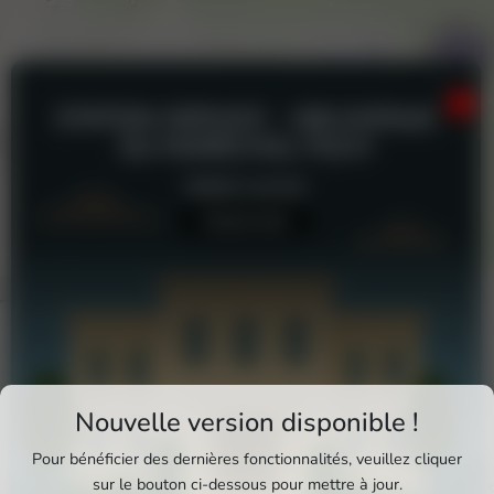
STATION-SERVICE - 108 AVENUE
DU MARÉCHAL FOCH
Station-service
Aucun avis
Téléchargez Pixxle Places
Nouvelle version disponible !
Profitez d'une expérience plus fluide et plus
Pour bénéficier des dernières fonctionnalités, veuillez cliquer
complète en utilisant l'application mobile Pixxle
sur le bouton ci-dessous pour mettre à jour.
Station-service - 108 Avenue