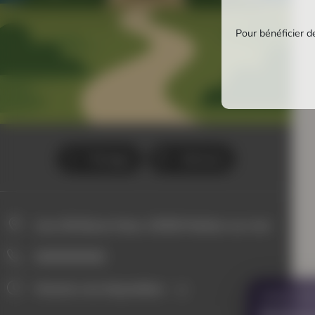
Pour bénéficier de
Partager
Itinéraire
Lieu-Dit Bazen Huen, 29350 Moëlan-sur-mer
0000000000
Horaires non disponibles
VOUS AVE