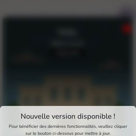
TOTAL
Station-service
Aucun avis
Téléchargez Pixxle Places
Nouvelle version disponible !
Atlanta
Profitez d'une expérience plus fluide et plus
Pour bénéficier des dernières fonctionnalités, veuillez cliquer
complète en utilisant l'application mobile Pixxle
sur le bouton ci-dessous pour mettre à jour.
Total