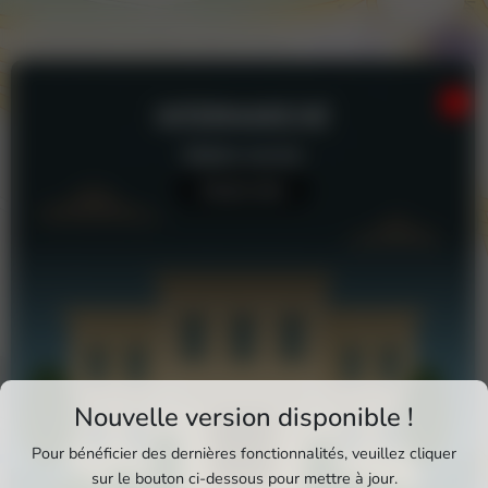
INTERMARCHÉ
Station-service
Aucun avis
Téléchargez Pixxle Places
Nouvelle version disponible !
Profitez d'une expérience plus fluide et plus
Pour bénéficier des dernières fonctionnalités, veuillez cliquer
complète en utilisant l'application mobile Pixxle
sur le bouton ci-dessous pour mettre à jour.
Intermarché