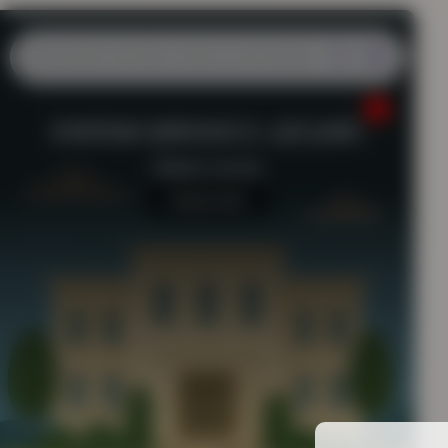
STATION SERVICE E. LECLERC
Station-service
Aucun avis