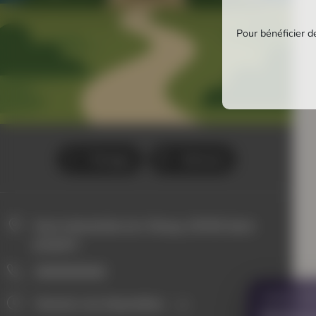
Pour bénéficier de
Partager
Itinéraire
Zone Industrielle de L'Etang, 35760 Saint-
gregoire
0000000000
VOUS AVE
Horaires non disponibles