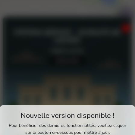
STATION-SERVICE - 16 ROUTE DE
LOCHES
Station-service
Aucun avis
Téléchargez Pixxle Places
Nouvelle version disponible !
Profitez d'une expérience plus fluide et plus
Pour bénéficier des dernières fonctionnalités, veuillez cliquer
complète en utilisant l'application mobile Pixxle
sur le bouton ci-dessous pour mettre à jour.