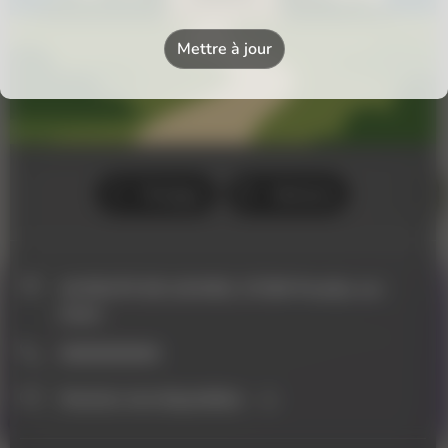
Places.
Mettre à jour
Télécharger l'application
Partager
Itinéraire
VOUS AVEZ UN ÉTABLISSEMENT ?
16 ROUTE DE LOCHES, 37290 Preuilly-sur-
Référencez-vous sur Pixxle Places.
claise
Ajoutez votre établissement gratuitement et gérez votre fiche
0000000000
en quelques minutes.
Horaires non disponibles
Ajouter mon établissement
30 m