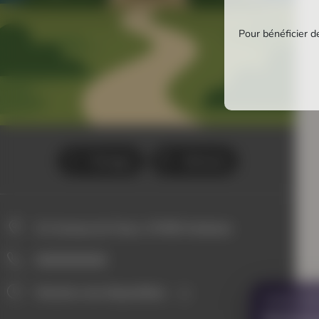
Pour bénéficier de
Partager
Itinéraire
21 Avenue de Tours, 37400 Amboise
0000000000
Horaires non disponibles
VOUS AVE