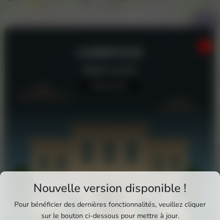
CARREFOUR
Station-service
Aucun avis
Téléchargez Pixxle Places
Nouvelle version disponible !
Profitez d'une expérience plus fluide et plus
Pour bénéficier des dernières fonctionnalités, veuillez cliquer
complète en utilisant l'application mobile Pixxle
sur le bouton ci-dessous pour mettre à jour.
Carrefour