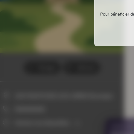
Pour bénéficier de
Partager
Itinéraire
2447 ROUTE DES LACS, 40660 Messanges
0000000000
Horaires non disponibles
VOUS AVE