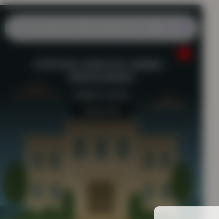
STATION-SERVICE 40660 -
MESSANGES
Station-service
Aucun avis