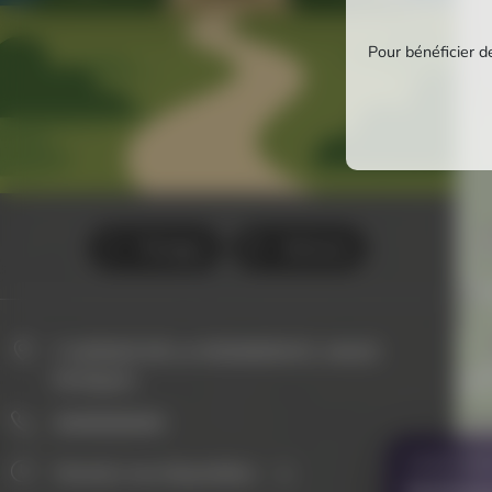
Pour bénéficier de
Partager
Itinéraire
7 AVENUE DE LA MONNERAYE, 44410
Herbignac
0000000000
VOUS AVE
Horaires non disponibles