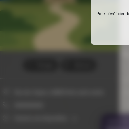
Pour bénéficier de
Partager
Itinéraire
Rue des Vignes, 44860 Pont-saint-martin
0000000000
Horaires non disponibles
VOUS AVE