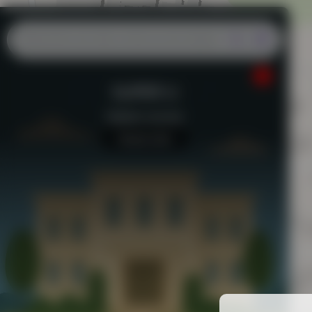
SUPER U
Station-service
Aucun avis