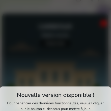
CARREFOUR
Station-service
Aucun avis
Téléchargez Pixxle Places
Nouvelle version disponible !
Profitez d'une expérience plus fluide et plus
Pour bénéficier des dernières fonctionnalités, veuillez cliquer
complète en utilisant l'application mobile Pixxle
sur le bouton ci-dessous pour mettre à jour.
Carrefour