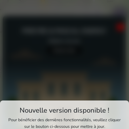
PIREYRE & PASCAL ENERGY
Station-service
Aucun avis
Téléchargez Pixxle Places
Nouvelle version disponible !
Profitez d'une expérience plus fluide et plus
Pour bénéficier des dernières fonctionnalités, veuillez cliquer
complète en utilisant l'application mobile Pixxle
sur le bouton ci-dessous pour mettre à jour.
Pireyre & Pascal energy