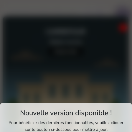
CARREFOUR
Station-service
Aucun avis
Total
Station-service
Téléchargez Pixxle Places
Nouvelle version disponible !
Profitez d'une expérience plus fluide et plus
Pour bénéficier des dernières fonctionnalités, veuillez cliquer
complète en utilisant l'application mobile Pixxle
sur le bouton ci-dessous pour mettre à jour.
Carrefour