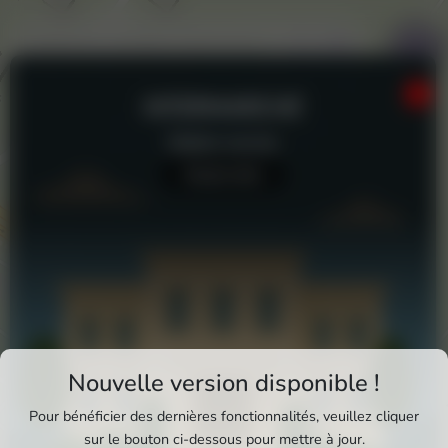
INTERMARCHÉ
Station-service
Aucun avis
Téléchargez Pixxle Places
Nouvelle version disponible !
Profitez d'une expérience plus fluide et plus
Pour bénéficier des dernières fonctionnalités, veuillez cliquer
complète en utilisant l'application mobile Pixxle
sur le bouton ci-dessous pour mettre à jour.
Intermarché