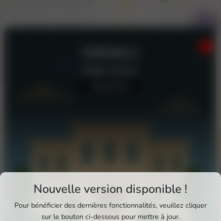
STATION U
Station-service
Aucun avis
Téléchargez Pixxle Places
Nouvelle version disponible !
Profitez d'une expérience plus fluide et plus
Pour bénéficier des dernières fonctionnalités, veuillez cliquer
complète en utilisant l'application mobile Pixxle
sur le bouton ci-dessous pour mettre à jour.
Station U