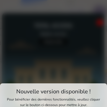
TOTAL ACCESS
Station-service
Aucun avis
Téléchargez Pixxle Places
Nouvelle version disponible !
Profitez d'une expérience plus fluide et plus
Pour bénéficier des dernières fonctionnalités, veuillez cliquer
complète en utilisant l'application mobile Pixxle
sur le bouton ci-dessous pour mettre à jour.
Total Access