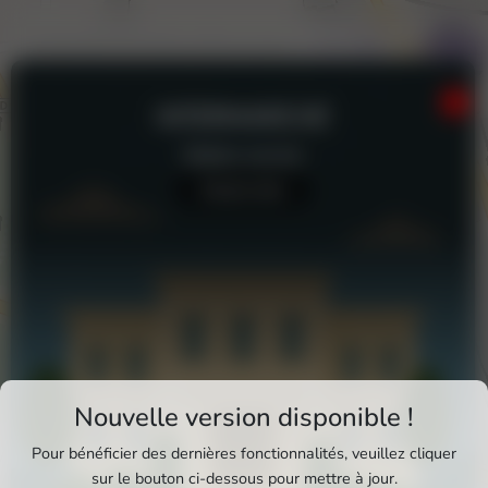
INTERMARCHÉ
Station-service
Aucun avis
Téléchargez Pixxle Places
Nouvelle version disponible !
Profitez d'une expérience plus fluide et plus
Pour bénéficier des dernières fonctionnalités, veuillez cliquer
complète en utilisant l'application mobile Pixxle
sur le bouton ci-dessous pour mettre à jour.
Intermarché